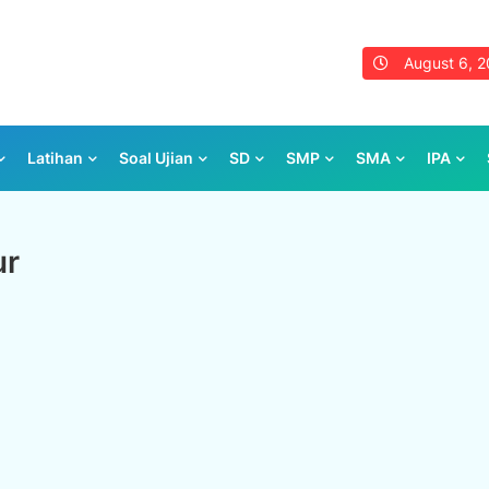
August 6, 
Latihan
Soal Ujian
SD
SMP
SMA
IPA
ur