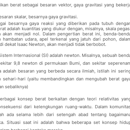
kan berat sebagai besaran vektor, gaya gravitasi yang bekerj
saran skalar, besarnya gaya gravitasi.
gai besarnya gaya reaksi yang diberikan pada tubuh denga
at adalah kuantitas yang diukur dengan, misalnya, skala pegas
a akan menjadi nol. Dalam pengertian berat ini, benda-bend
an hambatan udara, apel terkenal yang jatuh dari pohon, dala
i dekat Isaac Newton, akan menjadi tidak berbobot.
istem Internasional (SI) adalah newton. Misalnya, sebuah bend
sekitar 9,8 newton di permukaan Bumi, dan sekitar seperena
adalah besaran yang berbeda secara ilmiah, istilah ini serin
n sehari-hari (yaitu membandingkan dan mengubah berat gay
n sebaliknya)
erbagai konsep berat berkaitan dengan teori relativitas yan
onsekuensi dari kelengkungan ruang-waktu. Dalam komunita
lah ada selama lebih dari setengah abad tentang bagaiman
. Situasi saat ini adalah bahwa beberapa set konsep hidu