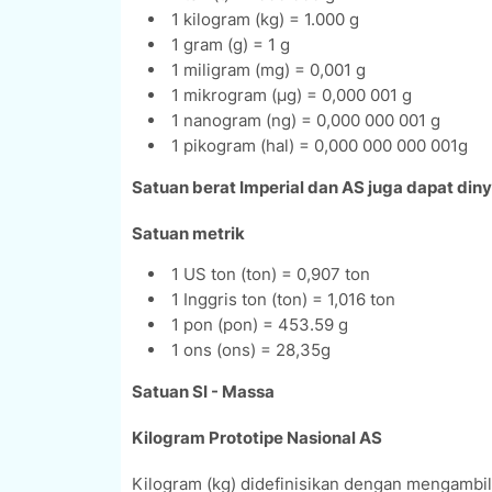
1 kilogram (kg) = 1.000 g
1 gram (g) = 1 g
1 miligram (mg) = 0,001 g
1 mikrogram (µg) = 0,000 001 g
1 nanogram (ng) = 0,000 000 001 g
1 pikogram (hal) = 0,000 000 000 001g
Satuan berat Imperial dan AS juga dapat din
Satuan metrik
1 US ton (ton) = 0,907 ton
1 Inggris ton (ton) = 1,016 ton
1 pon (pon) = 453.59 g
1 ons (ons) = 28,35g
Satuan SI - Massa
Kilogram Prototipe Nasional AS
Kilogram (kg) didefinisikan dengan mengambil 