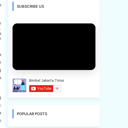
a
SUBSCRIBE US
n
.
a
m
a
m
g
a
g
s
a
POPULAR POSTS
p