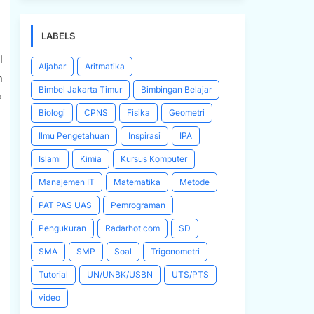
LABELS
I
Aljabar
Aritmatika
n
Bimbel Jakarta Timur
Bimbingan Belajar
=
Biologi
CPNS
Fisika
Geometri
Ilmu Pengetahuan
Inspirasi
IPA
Islami
Kimia
Kursus Komputer
Manajemen IT
Matematika
Metode
PAT PAS UAS
Pemrograman
Pengukuran
Radarhot com
SD
SMA
SMP
Soal
Trigonometri
Tutorial
UN/UNBK/USBN
UTS/PTS
video