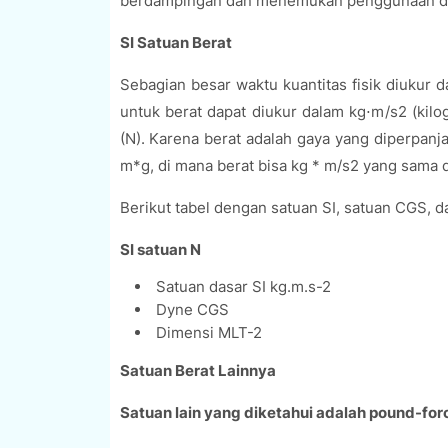
berdampingan dan menemukan penggunaan da
SI Satuan Berat
Sebagian besar waktu kuantitas fisik diukur 
untuk berat dapat diukur dalam kg⋅m/s2 (kil
(N). Karena berat adalah gaya yang diperpanja
m*g, di mana berat bisa kg * m/s2 yang sama 
Berikut tabel dengan satuan SI, satuan CGS, d
SI satuan N
Satuan dasar SI kg.m.s-2
Dyne CGS
Dimensi MLT-2
Satuan Berat Lainnya
Satuan lain yang diketahui adalah pound-force 