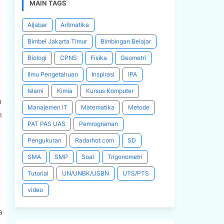
MAIN TAGS
Aljabar
Aritmatika
Bimbel Jakarta Timur
Bimbingan Belajar
Biologi
CPNS
Fisika
Geometri
Ilmu Pengetahuan
Inspirasi
IPA
Islami
Kimia
Kursus Komputer
n
Manajemen IT
Matematika
Metode
n
PAT PAS UAS
Pemrograman
Pengukuran
Radarhot com
SD
SMA
SMP
Soal
Trigonometri
Tutorial
UN/UNBK/USBN
UTS/PTS
video
a