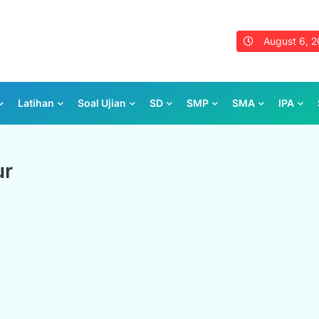
August 6, 
Latihan
Soal Ujian
SD
SMP
SMA
IPA
ur