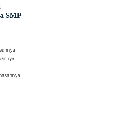
k
ka SMP
sannya
sannya
hasannya