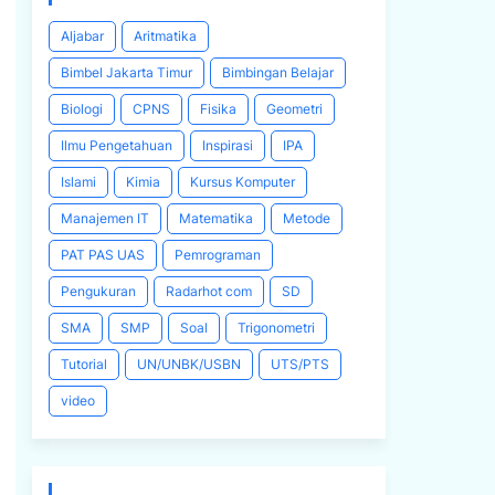
Aljabar
Aritmatika
Bimbel Jakarta Timur
Bimbingan Belajar
Biologi
CPNS
Fisika
Geometri
Ilmu Pengetahuan
Inspirasi
IPA
Islami
Kimia
Kursus Komputer
Manajemen IT
Matematika
Metode
PAT PAS UAS
Pemrograman
Pengukuran
Radarhot com
SD
SMA
SMP
Soal
Trigonometri
Tutorial
UN/UNBK/USBN
UTS/PTS
video