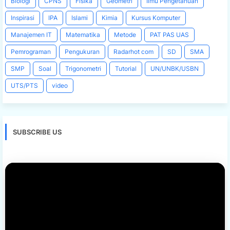
Biologi
CPNS
Fisika
Geometri
Ilmu Pengetahuan
Inspirasi
IPA
Islami
Kimia
Kursus Komputer
Manajemen IT
Matematika
Metode
PAT PAS UAS
Pemrograman
Pengukuran
Radarhot com
SD
SMA
SMP
Soal
Trigonometri
Tutorial
UN/UNBK/USBN
UTS/PTS
video
SUBSCRIBE US