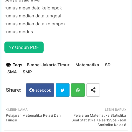
rumus mean data kelompok
rumus median data tunggal
rumus median data kelompok
rumus modus
?? Unduh PDF
Tags
Bimbel Jakarta Timur
Matematika
SD
SMA
SMP
Facebook
Twi
Wh
LEBIH LAMA
LEBIH BARU
Pelajaran Matematika Relasi Dan
Pelajaran Matematika Statistika
tter
ats
Fungsi
Soal Statistika Kelas 12Soal-soal
Statistika Kelas 8
app