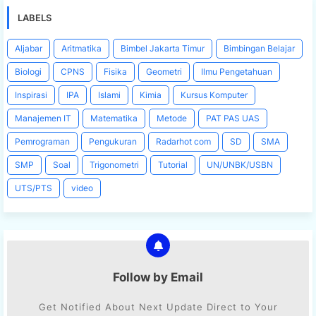
LABELS
Aljabar
Aritmatika
Bimbel Jakarta Timur
Bimbingan Belajar
Biologi
CPNS
Fisika
Geometri
Ilmu Pengetahuan
Inspirasi
IPA
Islami
Kimia
Kursus Komputer
Manajemen IT
Matematika
Metode
PAT PAS UAS
Pemrograman
Pengukuran
Radarhot com
SD
SMA
SMP
Soal
Trigonometri
Tutorial
UN/UNBK/USBN
UTS/PTS
video
Follow by Email
Get Notified About Next Update Direct to Your