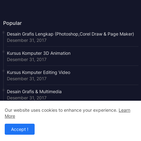
Popular
Desain Grafis Lengkap (Photoshop,Corel Draw & Page Maker)
Desember 31, 2017
Kursus Komputer 3D Animation
Desember 31, 2017
Kursus Komputer Editing Video
Desember 31, 2017
Desain Grafis & Multimedia
Desember 31, 2017
Our website uses cookies to enhance your experience.
Learn
BAHAN KIMIA DI DAPUR by Bimbel Jakarta Timur
More
Agustus 02, 2024
Accept !
Kursus Komputer Ms. Excel
November 05, 2018