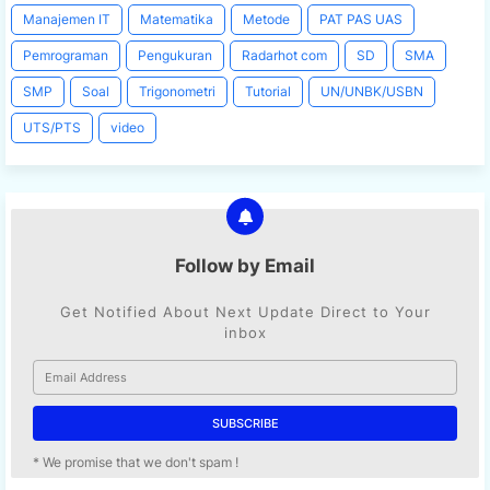
Manajemen IT
Matematika
Metode
PAT PAS UAS
Pemrograman
Pengukuran
Radarhot com
SD
SMA
SMP
Soal
Trigonometri
Tutorial
UN/UNBK/USBN
UTS/PTS
video
Follow by Email
Get Notified About Next Update Direct to Your
inbox
* We promise that we don't spam !