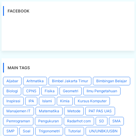
FACEBOOK
MAIN TAGS
Aljabar
Aritmatika
Bimbel Jakarta Timur
Bimbingan Belajar
Biologi
CPNS
Fisika
Geometri
Ilmu Pengetahuan
Inspirasi
IPA
Islami
Kimia
Kursus Komputer
Manajemen IT
Matematika
Metode
PAT PAS UAS
Pemrograman
Pengukuran
Radarhot com
SD
SMA
SMP
Soal
Trigonometri
Tutorial
UN/UNBK/USBN