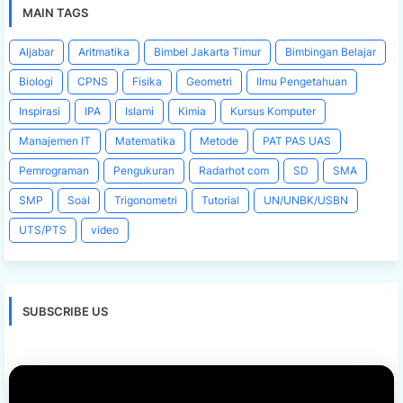
MAIN TAGS
Aljabar
Aritmatika
Bimbel Jakarta Timur
Bimbingan Belajar
Biologi
CPNS
Fisika
Geometri
Ilmu Pengetahuan
Inspirasi
IPA
Islami
Kimia
Kursus Komputer
Manajemen IT
Matematika
Metode
PAT PAS UAS
Pemrograman
Pengukuran
Radarhot com
SD
SMA
SMP
Soal
Trigonometri
Tutorial
UN/UNBK/USBN
UTS/PTS
video
SUBSCRIBE US