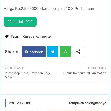
Harga Rp.2.500.000,- lama belajar : 10 X Pertemuan
?? Unduh PDF
Tags
Kursus Komputer
Facebook
Twi
Wh
LEBIH LAMA
LEBIH BARU
Photoshop, Corel Draw dan Page
Kursus Komputer 3D Animation
tter
ats
Maker
app
Tampilkan selengkapnya
YOU MAY LIKE