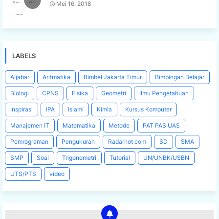
Mei 16, 2018
LABELS
Aljabar
Aritmatika
Bimbel Jakarta Timur
Bimbingan Belajar
Biologi
CPNS
Fisika
Geometri
Ilmu Pengetahuan
Inspirasi
IPA
Islami
Kimia
Kursus Komputer
Manajemen IT
Matematika
Metode
PAT PAS UAS
Pemrograman
Pengukuran
Radarhot com
SD
SMA
SMP
Soal
Trigonometri
Tutorial
UN/UNBK/USBN
UTS/PTS
video