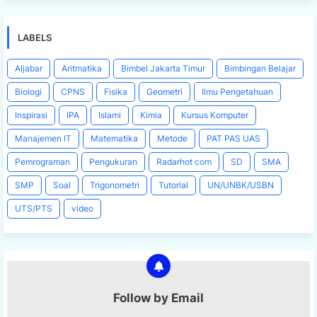
LABELS
Aljabar
Aritmatika
Bimbel Jakarta Timur
Bimbingan Belajar
Biologi
CPNS
Fisika
Geometri
Ilmu Pengetahuan
Inspirasi
IPA
Islami
Kimia
Kursus Komputer
Manajemen IT
Matematika
Metode
PAT PAS UAS
Pemrograman
Pengukuran
Radarhot com
SD
SMA
SMP
Soal
Trigonometri
Tutorial
UN/UNBK/USBN
UTS/PTS
video
Follow by Email