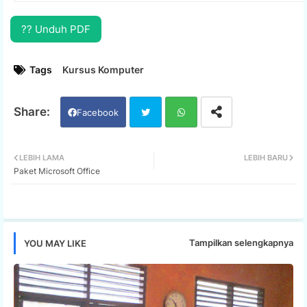
?? Unduh PDF
Tags
Kursus Komputer
Facebook
Twi
Wh
LEBIH LAMA
LEBIH BARU
Paket Microsoft Office
tter
ats
app
Tampilkan selengkapnya
YOU MAY LIKE