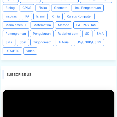
Biologi
CPNS
Fisika
Geometri
Ilmu Pengetahuan
Inspirasi
IPA
Islami
Kimia
Kursus Komputer
Manajemen IT
Matematika
Metode
PAT PAS UAS
Pemrograman
Pengukuran
Radarhot com
SD
SMA
SMP
Soal
Trigonometri
Tutorial
UN/UNBK/USBN
UTS/PTS
video
SUBSCRIBE US